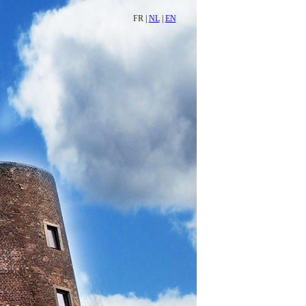
FR
|
NL
|
EN